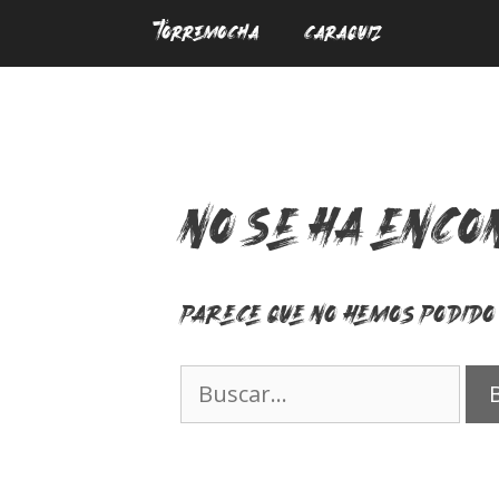
Saltar
TORREMOCHA
CARAQUIZ
al
contenido
No se ha enco
Parece que no hemos podido 
Buscar: