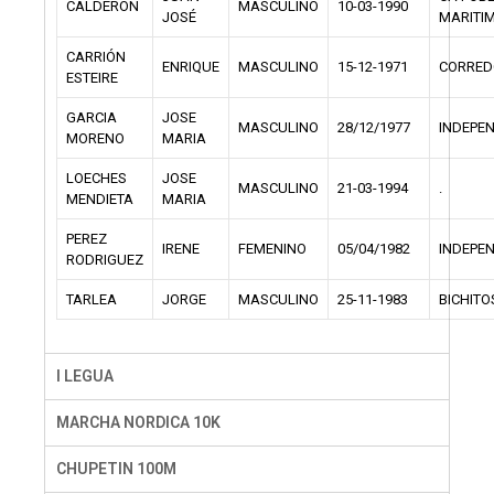
CALDERÓN
MASCULINO
10-03-1990
JOSÉ
MARITI
CARRIÓN
ENRIQUE
MASCULINO
15-12-1971
CORRED
ESTEIRE
GARCIA
JOSE
MASCULINO
28/12/1977
INDEPE
MORENO
MARIA
LOECHES
JOSE
MASCULINO
21-03-1994
.
MENDIETA
MARIA
PEREZ
IRENE
FEMENINO
05/04/1982
INDEPE
RODRIGUEZ
TARLEA
JORGE
MASCULINO
25-11-1983
BICHITO
I LEGUA
MARCHA NORDICA 10K
CHUPETIN 100M