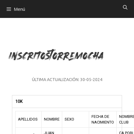
Menú
InscritosTorremocha
ÚLTIMA ACTUALIZACIÓN: 30-05-2024
10K
FECHA DE
NOMBRE
APELLIDOS
NOMBRE
SEXO
NACIMIENTO
CLUB
JUAN
CA POB